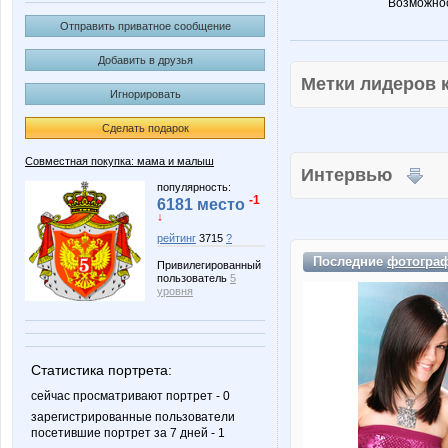
Возможнос
Отправить приватное сообщение
Добавить в друзья
Метки лидеров
Игнорировать
Сделать подарок
Совместная покупка: мама и малыш
Интервью
популярность:
-1
6181 место
↓
рейтинг
3715
?
Последние
фотогра
Привилегированный
пользователь
5
уровня
Статистика портрета:
сейчас просматривают портрет - 0
зарегистрированные пользователи
посетившие портрет за 7 дней - 1