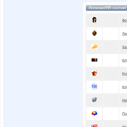
Иллюзия999 состоит
Фо
Ле
Ха
Кл
Ку
Кл
Ни
По
Ищ